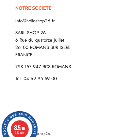
NOTRE SOCIETE
info@helloshop26.fr
SARL SHOP 26
6 Rue du quatorze Juillet
26100 ROMANS SUR ISERE
FRANCE
798 157 947 RCS ROMANS
Tél: 04 69 96 59 00
8.5
/10
342 avis
© 2026
Helloshop26
.