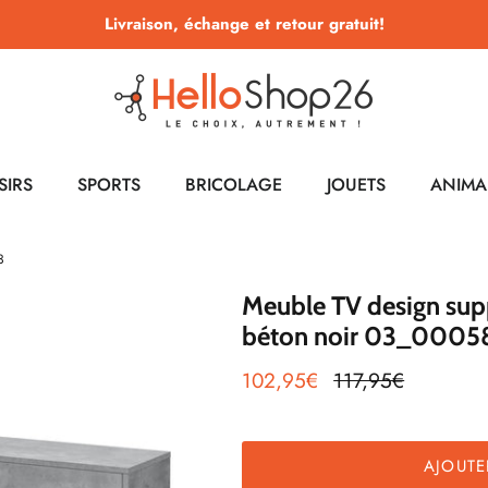
Livraison, échange et retour gratuit!
SIRS
SPORTS
BRICOLAGE
JOUETS
ANIMA
3
Meuble TV design supp
béton noir 03_0005
102,95€
117,95€
AJOUTE