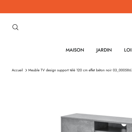
Passer
au
contenu
Recherche
MAISON
JARDIN
LOI
Accueil
Meuble TV design support télé 120 cm effet béton noir 03_000586