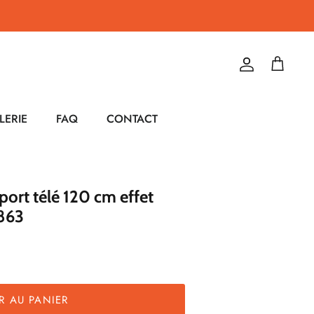
Compte
Panier
LERIE
FAQ
CONTACT
ort télé 120 cm effet
863
R AU PANIER