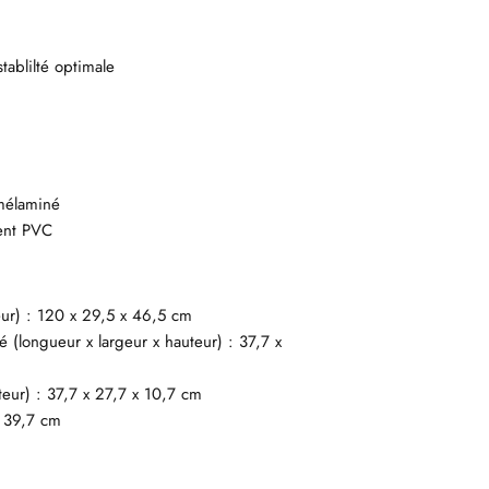
tablilté optimale
g
 mélaminé
ment PVC
teur) : 120 x 29,5 x 46,5 cm
é (longueur x largeur x hauteur) : 37,7 x
teur) : 37,7 x 27,7 x 10,7 cm
x 39,7 cm