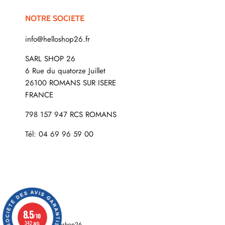
NOTRE SOCIETE
info@helloshop26.fr
SARL SHOP 26
6 Rue du quatorze Juillet
26100 ROMANS SUR ISERE
FRANCE
798 157 947 RCS ROMANS
Tél: 04 69 96 59 00
8.5
/10
342 avis
© 2026
Helloshop26
.