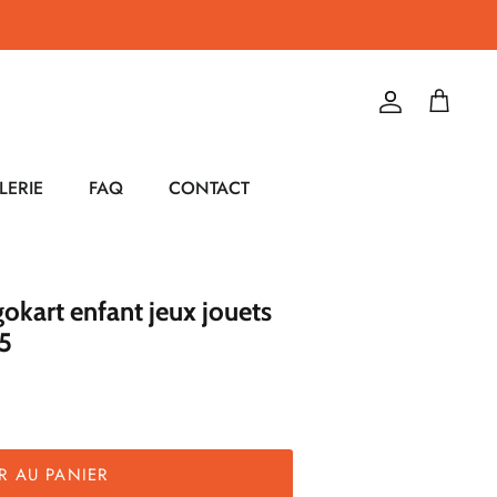
Compte
Panier
LERIE
FAQ
CONTACT
gokart enfant jeux jouets
5
R AU PANIER