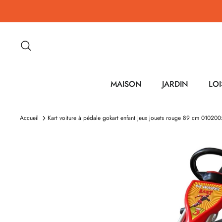
Passer
au
contenu
Recherche
MAISON
JARDIN
LOI
Accueil
Kart voiture à pédale gokart enfant jeux jouets rouge 89 cm 01020