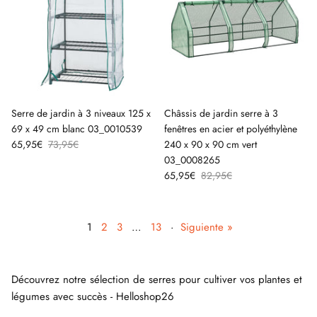
Serre de jardin à 3 niveaux 125 x
Châssis de jardin serre à 3
69 x 49 cm blanc 03_0010539
fenêtres en acier et polyéthylène
65,95€
73,95€
240 x 90 x 90 cm vert
03_0008265
65,95€
82,95€
1
2
3
…
13
·
Siguiente »
Découvrez notre sélection de serres pour cultiver vos plantes et
légumes avec succès - Helloshop26